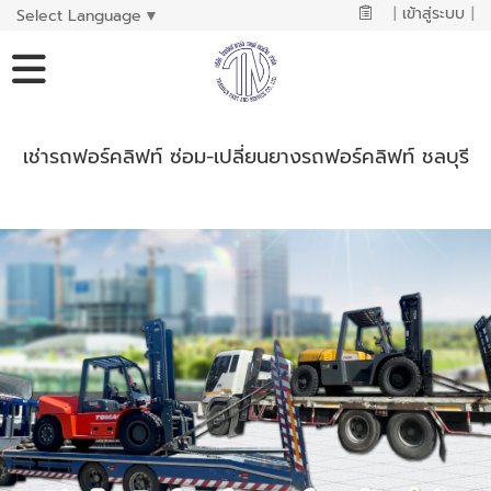
|
เข้าสู่ระบบ
|
Select Language
▼
เช่ารถฟอร์คลิฟท์ ซ่อม-เปลี่ยนยางรถฟอร์คลิฟท์ ชลบุรี