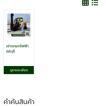
เช่ารถยกไฟฟ้า
ชลบุรี
ดูรายละเอียด
คำค้นสินค้า