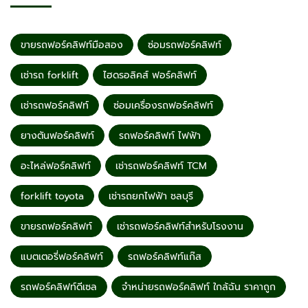
ขายรถฟอร์คลิฟท์มือสอง
ซ่อมรถฟอร์คลิฟท์
เช่ารถ forklift
ไฮดรอลิคส์ ฟอร์คลิฟท์
เช่ารถฟอร์คลิฟท์
ซ่อมเครื่องรถฟอร์คลิฟท์
ยางตันฟอร์คลิฟท์
รถฟอร์คลิฟท์ ไฟฟ้า
อะไหล่ฟอร์คลิฟท์
เช่ารถฟอร์คลิฟท์ TCM
forklift toyota
เช่ารถยกไฟฟ้า ชลบุรี
ขายรถฟอร์คลิฟท์
เช่ารถฟอร์คลิฟท์สำหรับโรงงาน
แบตเตอรี่ฟอร์คลิฟท์
รถฟอร์คลิฟท์แก๊ส
รถฟอร์คลิฟท์ดีเซล
จำหน่ายรถฟอร์คลิฟท์ ใกล้ฉัน ราคาถูก