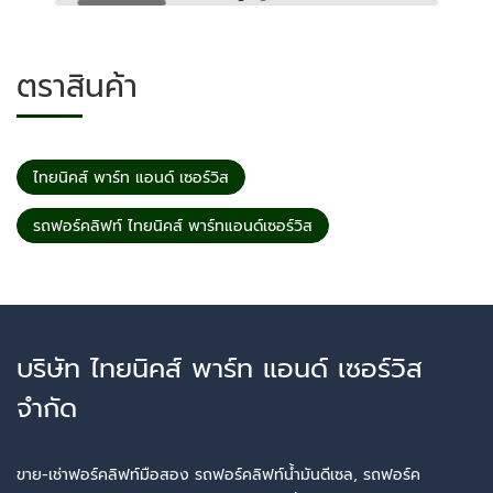
ตราสินค้า
ไทยนิคส์ พาร์ท แอนด์ เซอร์วิส
รถฟอร์คลิฟท์ ไทยนิคส์ พาร์ทแอนด์เซอร์วิส
บริษัท ไทยนิคส์ พาร์ท แอนด์ เซอร์วิส
จำกัด
ขาย-เช่าฟอร์คลิฟท์มือสอง รถฟอร์คลิฟท์น้ำมันดีเซล, รถฟอร์ค