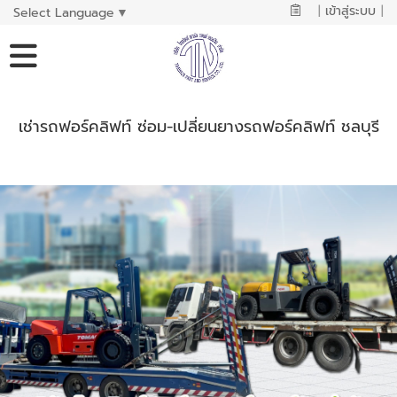
|
เข้าสู่ระบบ
|
Select Language
▼
เช่ารถฟอร์คลิฟท์ ซ่อม-เปลี่ยนยางรถฟอร์คลิฟท์ ชลบุรี