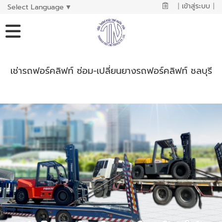
|
เข้าสู่ระบบ
|
Select Language
▼
เช่ารถฟอร์คลิฟท์ ซ่อม-เปลี่ยนยางรถฟอร์คลิฟท์ ชลบุรี